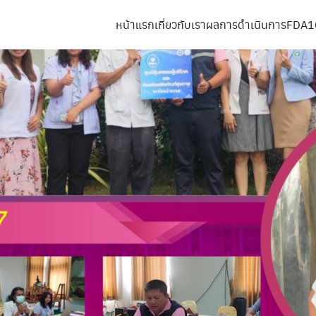
หน้าแรก
เกี่ยวกับเรา
ผลการดำเนินการ
FDA1
arch
r: